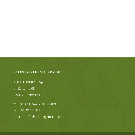
SKONTAKTUJ SIĘ ZNAMI !
ALBA THYMENT Sp. z o.o.
ul. Szkolna 98
62-002 Suchy Las
tel.: (61) 8115-407, 8115-409
fax: (61) 8115-407
e-mail:
info@albathyment.com.pl