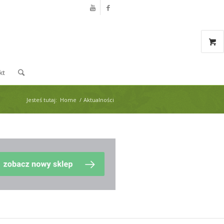
kt
Jesteś tutaj:
Home
/
Aktualności