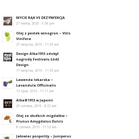
MYCIE RĄK VS DEZYNFEKCJA
27 marca, 2020 - 5:56 pm
Olej z pestek winogron – Vitis
Vinifera
27 sierpnia, 2015 - 11:55 am
Design Alba1913 zdobył
nagrodę Festivalu Łódź
Design.
17 sierpnia, 2015 - 11:35 am
Lawenda lekarska –
Lavandula Officinalis
13 lipca, 2015 - 11:11 am
Alba®1913 w Japonii
29 czerwca, 2015 - 8:22 am
Olej ze słodkich migdałów –
Prunus Amygdalus Dulcis
8 czerwca, 2015 - 11:53 am
Jałowiec pospolity – Juniperus