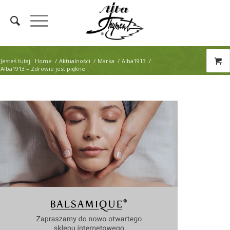
Jesteś tutaj:
Home
/
Aktualności
/
Marka
/
Alba1913
/
Alba1913 – Zdrowie jest piękne