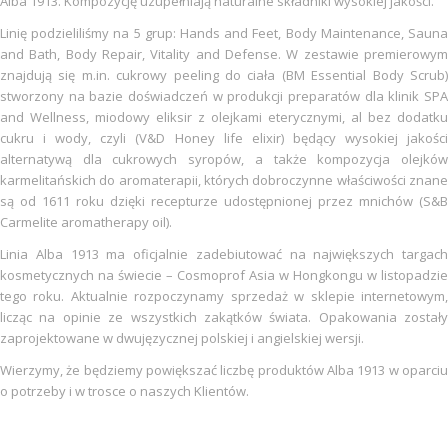
Alba 1913. Kompozycję uzupełniają naturalne składniki wysokiej jakości.
Linię podzieliliśmy na 5 grup: Hands and Feet, Body Maintenance, Sauna
and Bath, Body Repair, Vitality and Defense. W zestawie premierowym
znajdują się m.in. cukrowy peeling do ciała (BM Essential Body Scrub)
stworzony na bazie doświadczeń w produkcji preparatów dla klinik SPA
and Wellness, miodowy eliksir z olejkami eterycznymi, al bez dodatku
cukru i wody, czyli (V&D Honey life elixir) będący wysokiej jakości
alternatywą dla cukrowych syropów, a także kompozycja olejków
karmelitańskich do aromaterapii, których dobroczynne właściwości znane
są od 1611 roku dzięki recepturze udostępnionej przez mnichów (S&B
Carmelite aromatherapy oil).
Linia Alba 1913 ma oficjalnie zadebiutować na największych targach
kosmetycznych na świecie – Cosmoprof Asia w Hongkongu w listopadzie
tego roku. Aktualnie rozpoczynamy sprzedaż w sklepie internetowym,
licząc na opinie ze wszystkich zakątków świata. Opakowania zostały
zaprojektowane w dwujęzycznej polskiej i angielskiej wersji.
Wierzymy, że będziemy powiększać liczbę produktów Alba 1913 w oparciu
o potrzeby i w trosce o naszych Klientów.