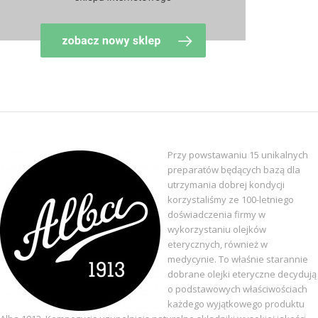
Przy powstawaniu 15 unikalnych
preparatów będących bazą dla
utrzymania dobrej kondycji
korzystaliśmy ze 100-letniego
doświadczenia firmy w
wykorzystaniu olejków
eterycznych, również w
medycynie. To właśnie starannie
dobrane olejki eteryczne decydują
o podstawowych właściwościach
każdego wyjątkowego produktu