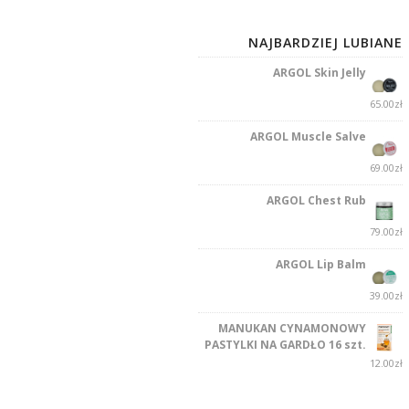
NAJBARDZIEJ LUBIANE
ARGOL Skin Jelly
65.00
zł
ARGOL Muscle Salve
69.00
zł
ARGOL Chest Rub
79.00
zł
ARGOL Lip Balm
39.00
zł
MANUKAN CYNAMONOWY
PASTYLKI NA GARDŁO 16 szt.
12.00
zł