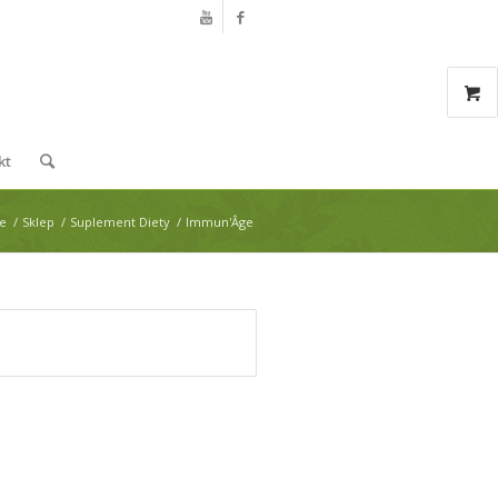
kt
e
/
Sklep
/
Suplement Diety
/
Immun'Âge