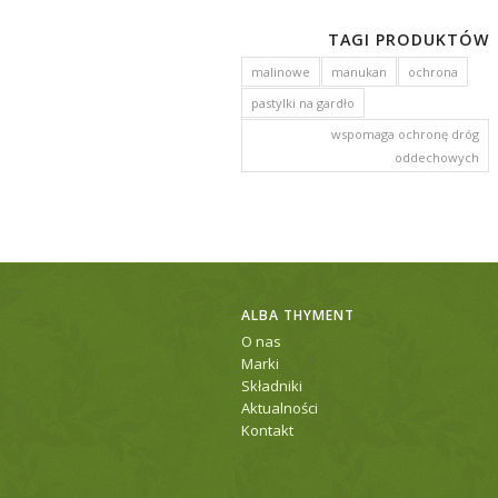
TAGI PRODUKTÓW
malinowe
manukan
ochrona
pastylki na gardło
wspomaga ochronę dróg
oddechowych
ALBA THYMENT
O nas
Marki
Składniki
Aktualności
Kontakt