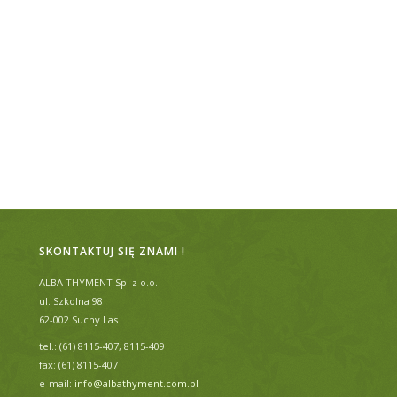
SKONTAKTUJ SIĘ ZNAMI !
ALBA THYMENT Sp. z o.o.
ul. Szkolna 98
62-002 Suchy Las
tel.: (61) 8115-407, 8115-409
fax: (61) 8115-407
e-mail:
info@albathyment.com.pl