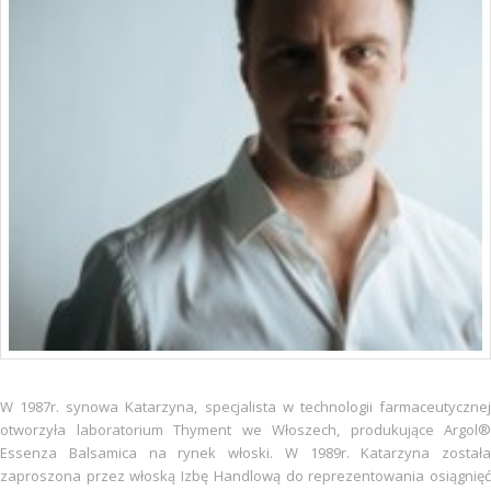
W 1987r. synowa Katarzyna, specjalista w technologii farmaceutycznej
otworzyła laboratorium Thyment we Włoszech, produkujące Argol®
Essenza Balsamica na rynek włoski. W 1989r. Katarzyna została
zaproszona przez włoską Izbę Handlową do reprezentowania osiągnięć