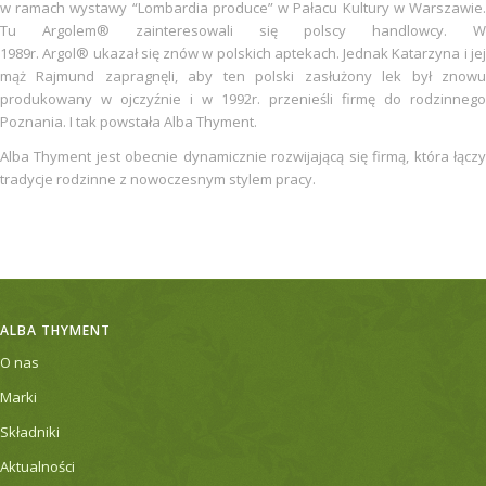
w ramach wystawy “Lombardia produce” w Pałacu Kultury w Warszawie.
Tu Argolem® zainteresowali się polscy handlowcy. W
1989r. Argol® ukazał się znów w polskich aptekach. Jednak Katarzyna i jej
mąż Rajmund zapragnęli, aby ten polski zasłużony lek był znowu
produkowany w ojczyźnie i w 1992r. przenieśli firmę do rodzinnego
Poznania. I tak powstała Alba Thyment.
Alba Thyment jest obecnie dynamicznie rozwijającą się firmą, która łączy
tradycje rodzinne z nowoczesnym stylem pracy.
ALBA THYMENT
O nas
Marki
Składniki
Aktualności