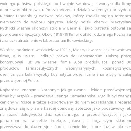
wolnego państwa polskiego po I wojnie światowej stworzyło dla firmy
dobre warunki rozwoju. Po zakończeniu działań wojennych prezydent
Niemiec Hindenburg wezwał Polaków, którzy znaleźli się na terenach
niemieckich do wyboru ojczyzny. Młody polski chemik, Mieczysław
Rychlicki właśnie ukończył studia w Berlinie i jako patriota optował za
powrotem do ojczyzny. Około 1918 -1919r. wrocił do rodzinnego Poznania
i znalazł zatrudnienie w laboratorium Bukowieckiego.
Wkrótce, po śmierci właściciela w 1921 r., Mieczysław przejął kierownictwo
firmy, a w 1932r. odkupił prawa do Laboratorium. Dalszą pracę
kontynuował już we własnej firmie Alba produkującej ponad 30
produktów farmaceutycznych, weterynaryjnych, kosmetycznych,
chemicznych. Leki i wyroby kosmetyczno-chemiczne znane były w całej
przedwojennej Polsce.
Najbardziej znanym – koronnym jak go zwano – lekiem przedwojennej
firmy był Argol® – prawdziwa Esencja Karmelitańska. Argol® był znany i
ceniony w Polsce a także eksportowany do Niemiec i Holandii. Preparat
znajdował się w prawie każdej domowej apteczce jako podstawowy lek
na różne dolegliwości dnia codziennego, a przede wszystkim jako
panaceum na wszelkie infekcje. Jakością i bogatszym składem
przewyższał konkurencyjne środki niemieckie, które już w okresie