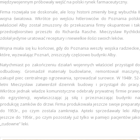
międzywojennym próbowały wejść na polski rynek farmaceutyczny.
Firma rozwijała sie doskonale, ale losy historii zmieniły bieg: wybuchła II
wojna światowa. Wkrótce po wejściu hitlerowców do Poznania polski
właściciel Alby został zmuszony do przekazania firmy okupantowi i tak
przedsiębiorstwo przeszło do Richarda Rasche. Mieczysław Rychlicki
zdołał jedynie uratować receptury i niewielkie ilości swoich leków.
Wojna miała się ku końcowi, gdy do Poznania weszły wojska radzieckie,
które, wyzwalając Poznań, zniszczyły częściowo budynki Alby.
Natychmiast po zakończeniu działań wojennych właściciel przystąpił do
odbudowy. Gromadził materiały budowlane, remontował maszyny,
zakupił piec centralnego ogrzewania, sprowadzał surowce. W 1948r. 52-
letni Mieczysław zatwierdził dziennik budowy i przystąpił do pracy.
Wkrótce jednak władze komunistyczne odebrały prywatnej firmie prawo
do egzystencji, wywłaszczając ją siłą i przeznaczając budynki na
produkcję zamków do drzwi. Firma produkowała jeszcze swoje preparaty
do 1953r., po czym zostala zamknięta. Apteki sprzedawały leki Alby
jeszcze do 1956r., po czym pozostały już tylko w pamięci pacjentów jako
„cudowne” leki.