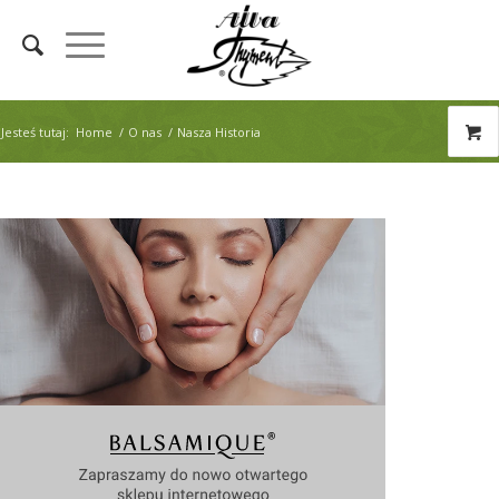
Jesteś tutaj:
Home
/
O nas
/
Nasza Historia