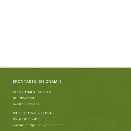
SKONTAKTUJ SIĘ ZNAMI !
ALBA THYMENT Sp. z o.o.
ul. Szkolna 98
62-002 Suchy Las
tel.: (61) 8115-407, 8115-409
fax: (61) 8115-407
e-mail:
info@albathyment.com.pl