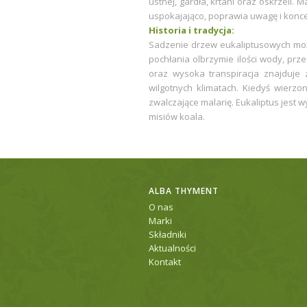
ustnej, gardła, krtani oraz oskrzeli.
uspokajająco, poprawia uwagę i konce
Historia i tradycja:
Sadzenie drzew eukaliptusowych mo
pochłania olbrzymie ilości wody, prz
oraz wysoka transpiracja znajduj
wilgotnych klimatach. Kiedyś wierzo
zwalczające malarię. Eukaliptus jest
misiów koala.
ALBA THYMENT
O nas
Marki
Składniki
Aktualności
Kontakt