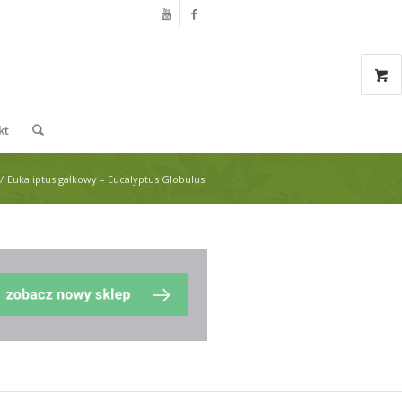
kt
/
Eukaliptus gałkowy – Eucalyptus Globulus