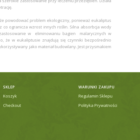
 Ma szerokie zastosowanie przy leczeniu przeziębień. Działa
trację.
że powodować problem ekologiczny, ponieważ eukaliptus
ez co ogranicza wzrost innych roślin. Silna absorbcja wody
e zastosowanie w eliminowaniu bagien malarycznych w
no, że w eukaliptusie znajdują się czynniki bezpośrednio
 wykorzystywany jako materiał budowlany. Jest przysmakiem
SKLEP
WARUNKI ZAKUPU
Koszyk
Regulamin Sklepu
Checkout
Polityka Prywatności