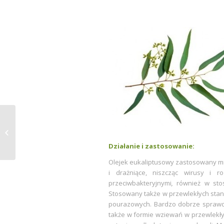
Argol® Team na
Poznań Maratonie
Działanie i zastosowanie:
Olejek eukaliptusowy zastosowany mi
i drażniące, niszcząc wirusy i r
przeciwbakteryjnymi
,
również w sto
Stosowany także
w przewlekłych sta
pourazowych. Bardzo dobrze sprawdza
także w formie wziewań w przewlekły