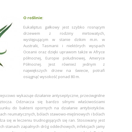
O roślinie:
Eukaliptus gałkowy jest szybko rosnącym
drzewem z rodziny mirtowatych,
występującym w stanie dzikim m.in. w
Australii, Tasmanii i niektórych wyspach
Oceanii oraz dzięki uprawom także w Afryce
północnej, Europie południowej, Ameryce
Północnej.
Jest również jednym z
największych drzew na świecie, potrafi
osiągnąć wysokość ponad 80 m.
ejscowo wykazuje działanie antyseptyczne, przeciwgnilne
oztocza. Odznacza się bardzo silnymi właściwościami
sunku do bakterii opornych na działanie antybiotyków.
nach reumatycznych, bólach stawowo-mięśniowych i bólach
 się w leczeniu trudnogojących się ran. Stosowany jest
ch stanach zapalnych dróg oddechowych, infekcjach jamy