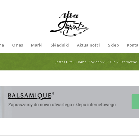
na
O nas
Marki
Składniki
Aktualności
Sklep
Konta
Jesteś tutaj:
Home
/
Składniki
/
Olejki Eteryczne