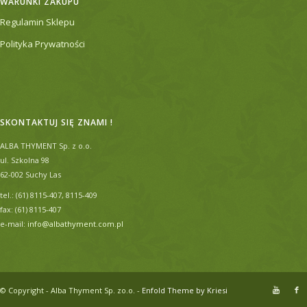
WARUNKI ZAKUPU
Regulamin Sklepu
Polityka Prywatności
SKONTAKTUJ SIĘ ZNAMI !
ALBA THYMENT Sp. z o.o.
ul. Szkolna 98
62-002 Suchy Las
tel.: (61) 8115-407, 8115-409
fax: (61) 8115-407
e-mail:
info@albathyment.com.pl
© Copyright - Alba Thyment Sp. zo.o. -
Enfold Theme by Kriesi