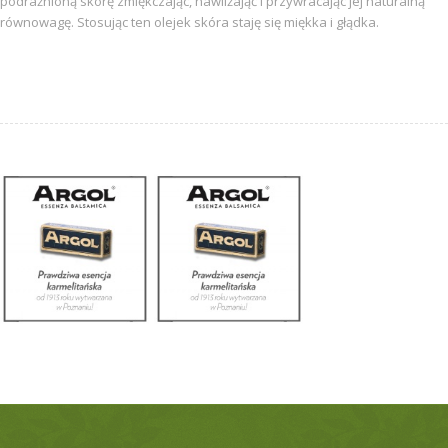
podrażnioną skórę zmiękczając, nawilżająć i przywracając jej naturalną
równowagę. Stosując ten olejek skóra staję się miękka i głądka.