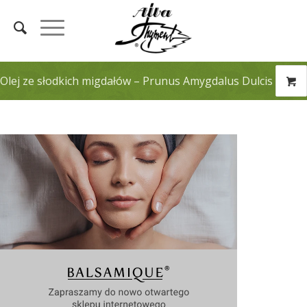
Olej ze słodkich migdałów – Prunus Amygdalus Dulcis