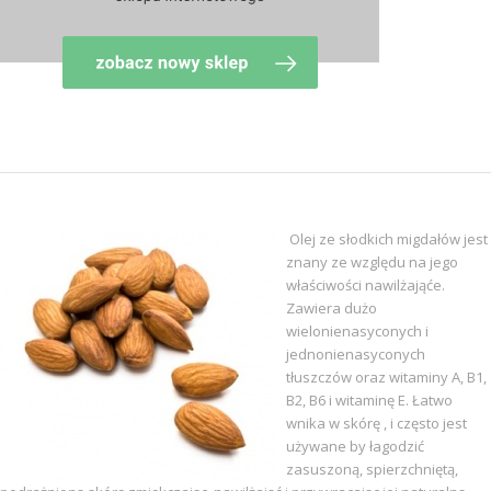
Olej ze słodkich migdałów jest
znany ze względu na jego
właściwości nawilżająće.
Zawiera dużo
wielonienasyconych i
jednonienasyconych
tłuszczów oraz witaminy A, B1,
B2, B6 i witaminę E. Łatwo
wnika w skórę , i często jest
używane by łagodzić
zasuszoną, spierzchniętą,