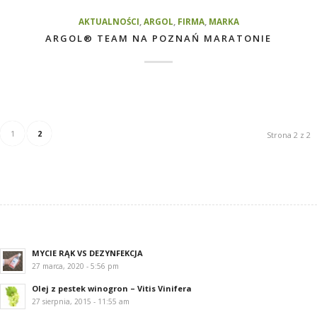
AKTUALNOŚCI
,
ARGOL
,
FIRMA
,
MARKA
ARGOL® TEAM NA POZNAŃ MARATONIE
1
2
Strona 2 z 2
MYCIE RĄK VS DEZYNFEKCJA
27 marca, 2020 - 5:56 pm
Olej z pestek winogron – Vitis Vinifera
27 sierpnia, 2015 - 11:55 am