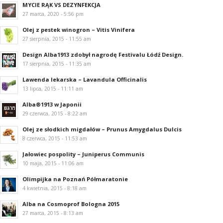
MYCIE RĄK VS DEZYNFEKCJA
27 marca, 2020 - 5:56 pm
Olej z pestek winogron – Vitis Vinifera
27 sierpnia, 2015 - 11:55 am
Design Alba1913 zdobył nagrodę Festivalu Łódź Design.
17 sierpnia, 2015 - 11:35 am
Lawenda lekarska – Lavandula Officinalis
13 lipca, 2015 - 11:11 am
Alba®1913 w Japonii
29 czerwca, 2015 - 8:22 am
Olej ze słodkich migdałów – Prunus Amygdalus Dulcis
8 czerwca, 2015 - 11:53 am
Jałowiec pospolity – Juniperus Communis
10 maja, 2015 - 11:06 am
Olimpijka na Poznań Półmaratonie
4 kwietnia, 2015 - 8:18 am
Alba na Cosmoprof Bologna 2015
27 marca, 2015 - 8:13 am