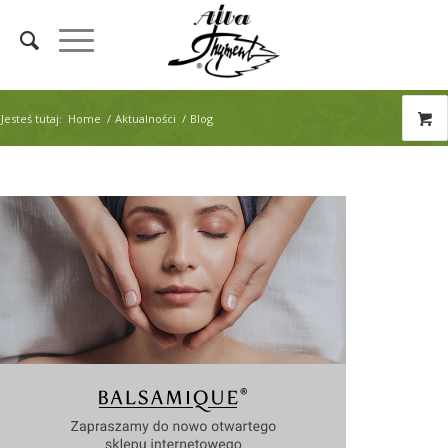
Jesteś tutaj:
Home
/
Aktualności
/
Blog