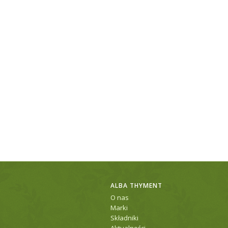
ALBA THYMENT
O nas
Marki
Składniki