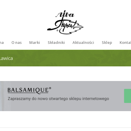
na
O nas
Marki
Składniki
Aktualności
Sklep
Konta
Ławica