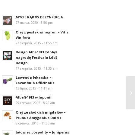
MYCIE RĄK VS DEZYNFEKCJA
27 marca, 2020 - 5:56 pm
Olej z pestek winogron – Vitis
Vinifera
27 sierpnia, 2015 - 11:55 am
Design Alba1913 zdobył
nagrodę Festivalu Łódź
Design.
17 sierpnia, 2015 - 11:35 am
Lawenda lekarska –
Lavandula Officinalis
13 lipca, 2015 - 11:11 am
Alba®1913 w Japonii
29 czerwca, 2015 - 8:22 am
Olej ze słodkich migdałów –
Prunus Amygdalus Dulcis
8 czerwca, 2015 - 11:53 am
Jałowiec pospolity – Juniperus