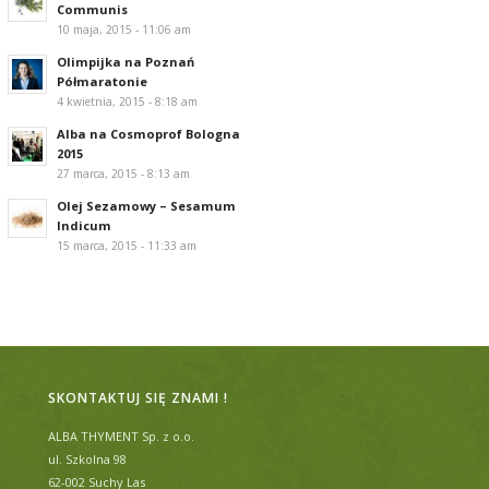
Communis
10 maja, 2015 - 11:06 am
Olimpijka na Poznań
Półmaratonie
4 kwietnia, 2015 - 8:18 am
Alba na Cosmoprof Bologna
2015
27 marca, 2015 - 8:13 am
Olej Sezamowy – Sesamum
Indicum
15 marca, 2015 - 11:33 am
SKONTAKTUJ SIĘ ZNAMI !
ALBA THYMENT Sp. z o.o.
ul. Szkolna 98
62-002 Suchy Las