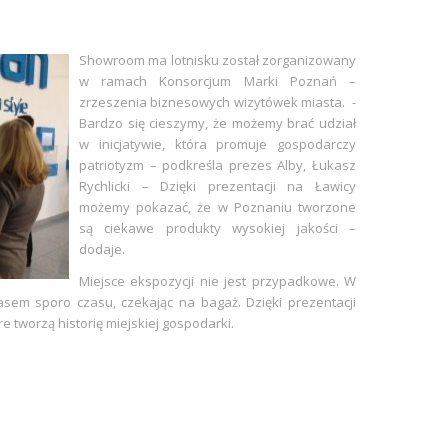
Showroom ma lotnisku został zorganizowany
w ramach Konsorcjum Marki Poznań –
zrzeszenia biznesowych wizytówek miasta. -
Bardzo się cieszymy, że możemy brać udział
w inicjatywie, która promuje gospodarczy
patriotyzm – podkreśla prezes Alby, Łukasz
Rychlicki – Dzięki prezentacji na Ławicy
możemy pokazać, że w Poznaniu tworzone
są ciekawe produkty wysokiej jakości –
dodaje.
Miejsce ekspozycji nie jest przypadkowe. W
asem sporo czasu, czekając na bagaż. Dzięki prezentacji
e tworzą historię miejskiej gospodarki.