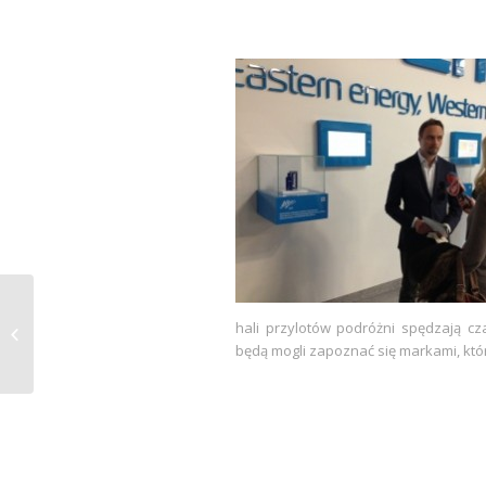
Muszkatołowiec
hali przylotów podróżni spędzają cz
korzenny – Myrsitica
będą mogli zapoznać się markami, któr
Fragrans