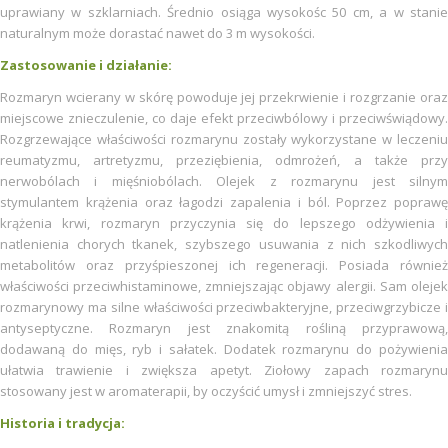
uprawiany w szklarniach. Średnio osiąga wysokośc 50 cm, a w stanie
naturalnym może dorastać nawet do 3 m wysokości.
Zastosowanie i działanie:
Rozmaryn wcierany w skórę powoduje jej przekrwienie i rozgrzanie oraz
miejscowe znieczulenie, co daje efekt przeciwbólowy i przeciwświądowy.
Rozgrzewające właściwości rozmarynu zostały wykorzystane w leczeniu
reumatyzmu, artretyzmu, przeziębienia, odmrożeń, a także przy
nerwobólach i mięśniobólach. Olejek z rozmarynu jest silnym
stymulantem krążenia oraz łagodzi zapalenia i ból. Poprzez poprawę
krążenia krwi, rozmaryn przyczynia się do lepszego odżywienia i
natlenienia chorych tkanek, szybszego usuwania z nich szkodliwych
metabolitów oraz przyśpieszonej ich regeneracji. Posiada również
właściwości przeciwhistaminowe, zmniejszając objawy alergii. Sam olejek
rozmarynowy ma silne właściwości przeciwbakteryjne, przeciwgrzybicze i
antyseptyczne. Rozmaryn jest znakomitą rośliną przyprawową,
dodawaną do mięs, ryb i sałatek. Dodatek rozmarynu do pożywienia
ułatwia trawienie i zwiększa apetyt. Ziołowy zapach rozmarynu
stosowany jest w aromaterapii, by oczyścić umysł i zmniejszyć stres.
Historia i tradycja: